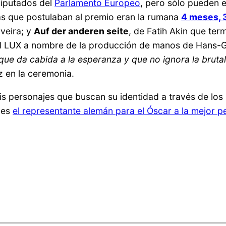
diputados del
Parlamento Europeo
, pero sólo pueden e
tas que postulaban al premio eran la rumana
4 meses, 
iveira; y
Auf der anderen seite
, de Fatih Akin que te
el LUX a nombre de la producción de manos de Hans-G
ue da cabida a la esperanza y que no ignora la brutali
iz en la ceremonia.
eis personajes que buscan su identidad a través de los 
 es
el representante alemán para el Óscar a la mejor pe