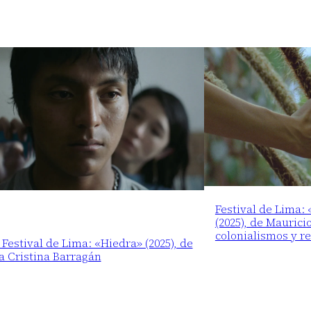
Festival de Lima:
(2025), de Maurici
colonialismos y r
 Festival de Lima: «Hiedra» (2025), de
a Cristina Barragán