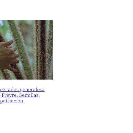
 «Estados generales»
o Freyre. Semillas,
epatriación