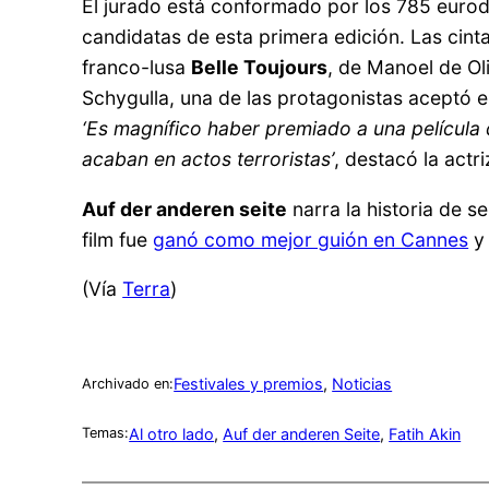
El jurado está conformado por los 785 euro
candidatas de esta primera edición. Las cin
franco-lusa
Belle Toujours
, de Manoel de Ol
Schygulla, una de las protagonistas aceptó 
‘Es magnífico haber premiado a una película q
acaban en actos terroristas’
, destacó la actr
Auf der anderen seite
narra la historia de s
film fue
ganó como mejor guión en Cannes
y
(Vía
Terra
)
Festivales y premios
, 
Noticias
Archivado en:
Al otro lado
, 
Auf der anderen Seite
, 
Fatih Akin
Temas: