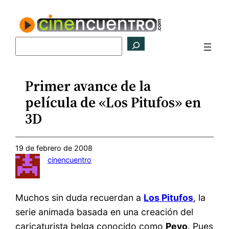
Saltar
al
contenido
Buscar
Primer avance de la
película de «Los Pitufos» en
3D
19 de febrero de 2008
cinencuentro
Muchos sin duda recuerdan a
Los Pitufos
, la
serie animada basada en una creación del
caricaturista belga conocido como
Peyo
. Pues