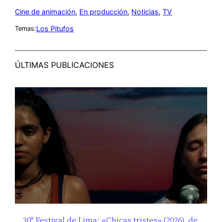
Cine de animación
, 
En producción
, 
Noticias
, 
TV
Los Pitufos
Temas:
ÚLTIMAS PUBLICACIONES
30° Festival de Lima: «Chicas tristes» (2026), de