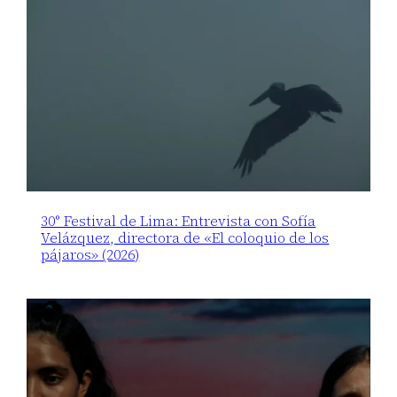
30° Festival de Lima: Entrevista con Sofía
Velázquez, directora de «El coloquio de los
pájaros» (2026)