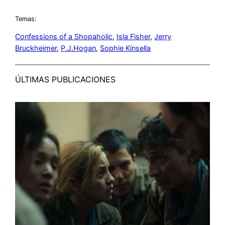
Temas:
Confessions of a Shopaholic
, 
Isla Fisher
, 
Jerry
Bruckheimer
, 
P.J.Hogan
, 
Sophie Kinsella
ÚLTIMAS PUBLICACIONES