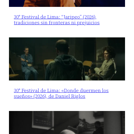
30° Festival de Lima: “Jaripeo” (2026),
tradiciones sin fronteras ni prejuicios
30° Festival de Lima: «Donde duermen los
sueños» (2026), de Daniel Riglos