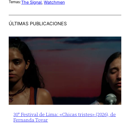
The Signal
, 
Watchmen
Temas:
ÚLTIMAS PUBLICACIONES
30° Festival de Lima: «Chicas tristes» (2026), de
Fernanda Tovar