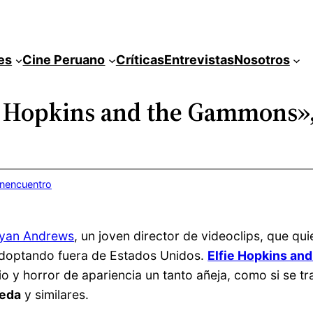
es
Cine Peruano
Críticas
Entrevistas
Nosotros
fie Hopkins and the Gammons»
inencuentro
yan Andrews
, un joven director de videoclips, que quie
 adoptando fuera de Estados Unidos.
Elfie Hopkins a
 y horror de apariencia un tanto añeja, como si se tra
reda
y similares.