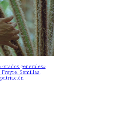
 «Estados generales»
o Freyre. Semillas,
epatriación