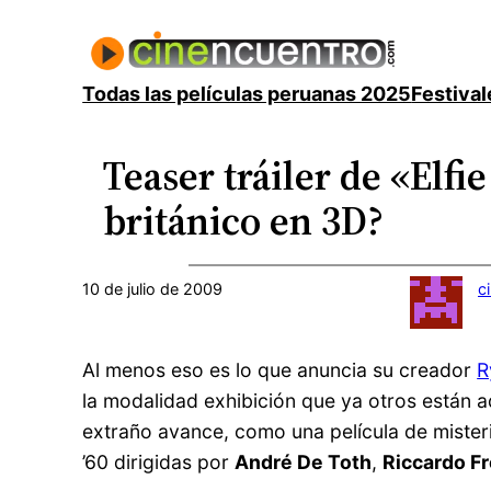
Saltar
al
contenido
Todas las películas peruanas 2025
Festival
Teaser tráiler de «El
británico en 3D?
10 de julio de 2009
c
Al menos eso es lo que anuncia su creador
R
la modalidad exhibición que ya otros están
extraño avance, como una película de misterio
’60 dirigidas por
André De Toth
,
Riccardo F