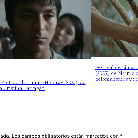
Festival de Lima:
(2025), de Maurici
colonialismos y r
 Festival de Lima: «Hiedra» (2025), de
a Cristina Barragán
cada.
Los campos obligatorios están marcados con
*