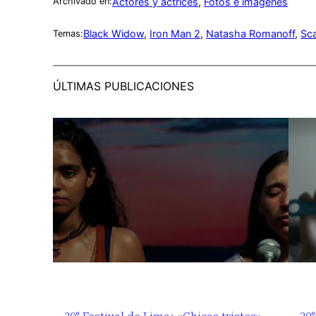
Actores y actrices
, 
Fotos e imágenes
Archivado en:
Black Widow
, 
Iron Man 2
, 
Natasha Romanoff
, 
Sca
Temas:
ÚLTIMAS PUBLICACIONES