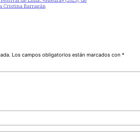
 Festival de Lima: «Hiedra» (2025), de
a Cristina Barragán
cada.
Los campos obligatorios están marcados con
*