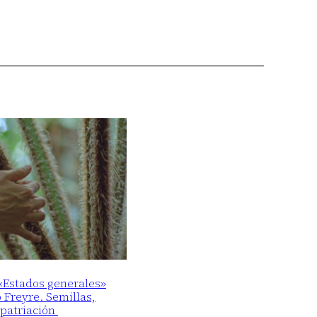
 «Estados generales»
o Freyre. Semillas,
epatriación