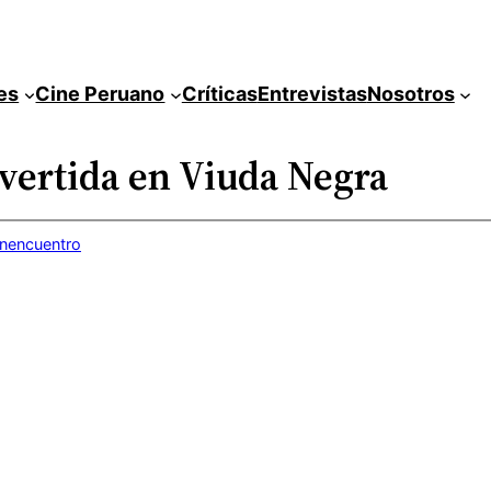
es
Cine Peruano
Críticas
Entrevistas
Nosotros
nvertida en Viuda Negra
inencuentro