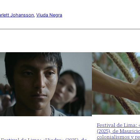
rlett Johansson
, 
Viuda Negra
Festival de Lima:
(2025), de Maurici
colonialismos y r