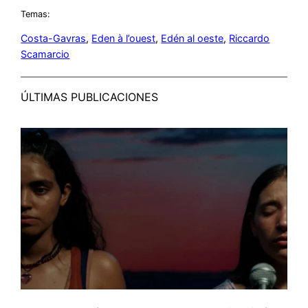
Temas:
Costa-Gavras
, 
Eden à l’ouest
, 
Edén al oeste
, 
Riccardo
Scamarcio
ÚLTIMAS PUBLICACIONES