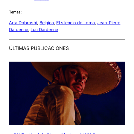
Temas:
Arta Dobroshi
, 
Belgica
, 
El silencio de Lorna
, 
Jean-Pierre
Dardenne
, 
Luc Dardenne
ÚLTIMAS PUBLICACIONES