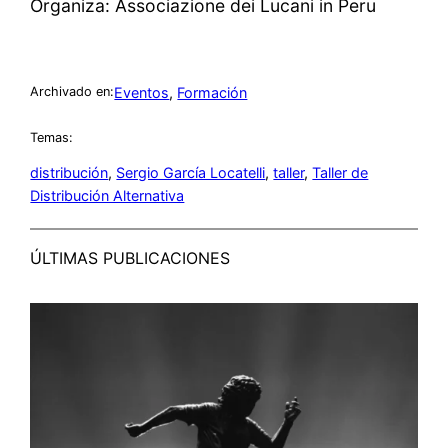
Organiza: Associazione dei Lucani in Peru
Eventos
, 
Formación
Archivado en:
Temas:
distribución
, 
Sergio García Locatelli
, 
taller
, 
Taller de
Distribución Alternativa
ÚLTIMAS PUBLICACIONES