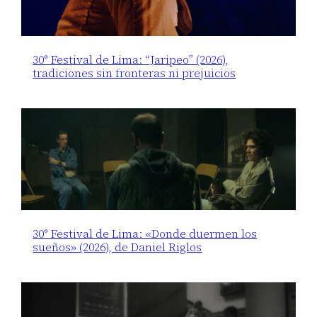
30° Festival de Lima: “Jaripeo” (2026),
tradiciones sin fronteras ni prejuicios
30° Festival de Lima: «Donde duermen los
sueños» (2026), de Daniel Riglos