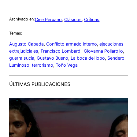
Cine Peruano
, 
Clásicos
, 
Críticas
Archivado en:
Temas:
Augusto Cabada
, 
Conflicto armado interno
, 
ejecuciones
extrajudiciales
, 
Francisco Lombardi
, 
Giovanna Pollarollo
, 
guerra sucia
, 
Gustavo Bueno
, 
La boca del lobo
, 
Sendero
Luminoso
, 
terrorismo
, 
Toño Vega
ÚLTIMAS PUBLICACIONES