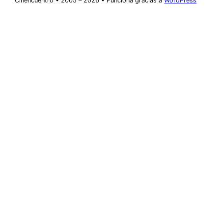
Cinencuentro • 2005 – 2026 • Funciona gracias a
WordPress