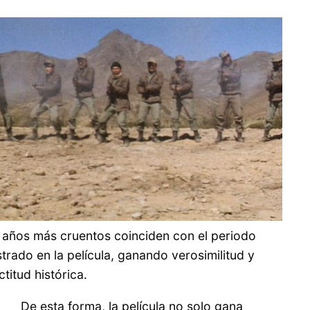
 años más cruentos coinciden con el periodo
trado en la película, ganando verosimilitud y
titud histórica.
De esta forma, la película no solo gana