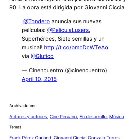
90. La obra está dirigida por Giovanni Ciccia.
.
@Tondero
anuncia sus nuevas
películas:
@PeliculaLusers
,
Superhéroes, Siete semillas y un
musical!
http://t.co/bmcDcWTeAo
via
@Glufico
— Cinencuentro (@cinencuentro)
April 10, 2015
Archivado en:
Actores y actrices
, 
Cine Peruano
, 
En desarrollo
, 
Música
Temas:
Frank Pérez Garland
, 
Giovanni Ciccia
, 
Gonzalo Torres
, 