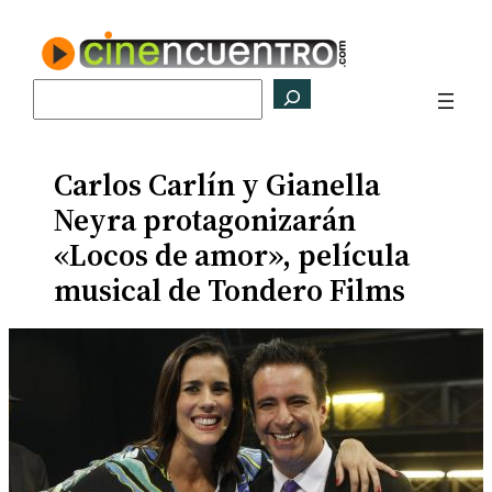
Saltar
al
contenido
Buscar
Carlos Carlín y Gianella
Neyra protagonizarán
«Locos de amor», película
musical de Tondero Films