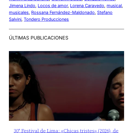
Jimena Lindo
, 
Locos de amor
, 
Lorena Caravedo
, 
musical
, 
musicales
, 
Rossana Fernández-Maldonado
, 
Stefano
Salvini
, 
Tondero Producciones
ÚLTIMAS PUBLICACIONES
30° Festival de Lima: «Chicas tristes» (2026), de