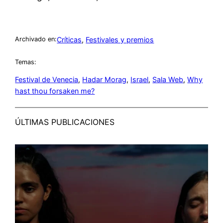
Críticas
, 
Festivales y premios
Archivado en:
Temas:
Festival de Venecia
, 
Hadar Morag
, 
Israel
, 
Sala Web
, 
Why
hast thou forsaken me?
ÚLTIMAS PUBLICACIONES