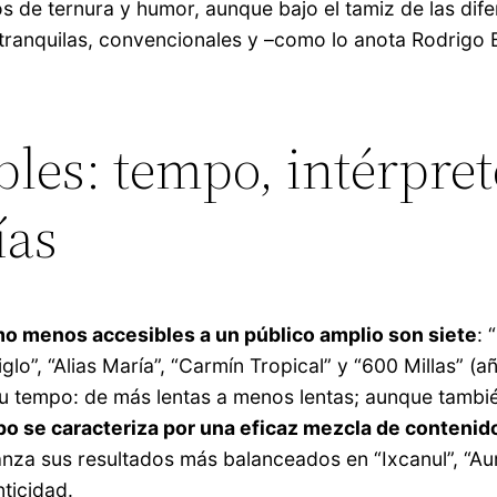
 de ternura y humor, aunque bajo el tamiz de las difere
tranquilas, convencionales y –como lo anota Rodrigo B
les: tempo, intérpret
ías
mo menos accesibles a un público amplio son siete
: 
Siglo”, “Alias María”, “Carmín Tropical” y “600 Millas” 
 su tempo: de más lentas a menos lentas; aunque tam
po se caracteriza por una eficaz mezcla de conten
nza sus resultados más balanceados en “Ixcanul”, “Auro
ticidad.