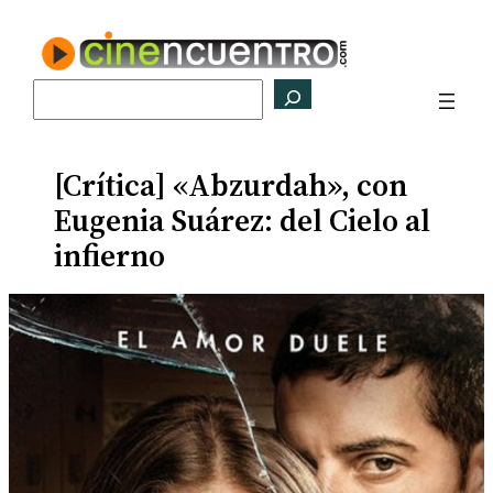
Saltar
al
contenido
Buscar
[Crítica] «Abzurdah», con
Eugenia Suárez: del Cielo al
infierno