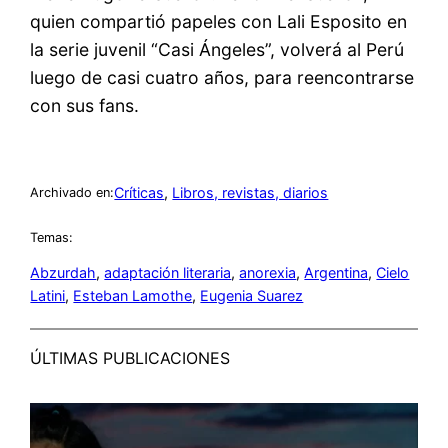
quien compartió papeles con Lali Esposito en
la serie juvenil “Casi Ángeles”, volverá al Perú
luego de casi cuatro años, para reencontrarse
con sus fans.
Críticas
, 
Libros, revistas, diarios
Archivado en:
Temas:
Abzurdah
, 
adaptación literaria
, 
anorexia
, 
Argentina
, 
Cielo
Latini
, 
Esteban Lamothe
, 
Eugenia Suarez
ÚLTIMAS PUBLICACIONES