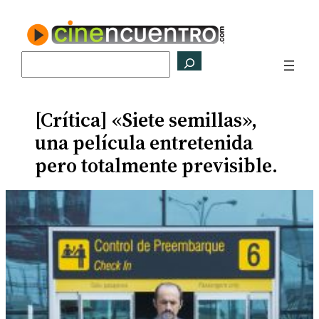
Saltar
al
contenido
Buscar
[Crítica] «Siete semillas»,
una película entretenida
pero totalmente previsible.