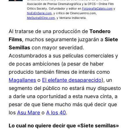
Asociación de Prensa Cinematográfica y la OFCS – Online Film
Critics Society. Cofundador y editor en
FotografíaCalato.com
y
NoEsEnSerie.com
, y crítico de Cinencuentro.com,
MeGustaElCine.com
, y Ventana Indiscreta.
Al tratarse de una producción de
Tondero
Films
, muchos seguramente juzgarán a
Siete
Semillas
con mayor severidad.
Acostumbrados a sus películas comerciales y
de pocas ambiciones (a pesar de haber
producido también filmes de interés como
Magallanes
o
El elefante desaparecido
), un
segmento del público no estará muy dispuesto
a darle una oportunidad a esta nueva cinta, a
pesar de que tiene mucho más qué decir que
los
Asu Mare
o
A los 40
.
Lo cual no quiere decir que «Siete semillas»