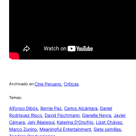
Cine Peruano
, 
Críticas
Archivado en:
Temas:
Alfonso Dibós
, 
Bernie Paz
, 
Carlos Alcántara
, 
Daniel
Rodriguez Risco
, 
David Fischmann
, 
Gianella Neyra
, 
Javier
Cámara
, 
Jely Réategui
, 
Katerina D’Onofrio
, 
Lizet Chávez
, 
Marco Zunino
, 
Meaningful Entertainment
, 
Siete semillas
, 