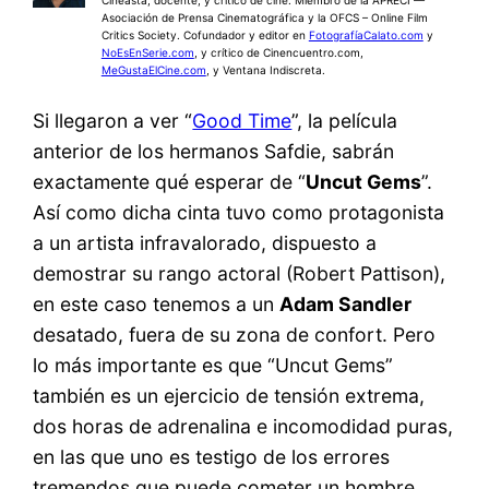
Cineasta, docente, y crítico de cine. Miembro de la APRECI —
Asociación de Prensa Cinematográfica y la OFCS – Online Film
Critics Society. Cofundador y editor en
FotografíaCalato.com
y
NoEsEnSerie.com
, y crítico de Cinencuentro.com,
MeGustaElCine.com
, y Ventana Indiscreta.
Si llegaron a ver “
Good Time
”, la película
anterior de los hermanos Safdie, sabrán
exactamente qué esperar de “
Uncut Gems
”.
Así como dicha cinta tuvo como protagonista
a un artista infravalorado, dispuesto a
demostrar su rango actoral (Robert Pattison),
en este caso tenemos a un
Adam Sandler
desatado, fuera de su zona de confort. Pero
lo más importante es que “Uncut Gems”
también es un ejercicio de tensión extrema,
dos horas de adrenalina e incomodidad puras,
en las que uno es testigo de los errores
tremendos que puede cometer un hombre