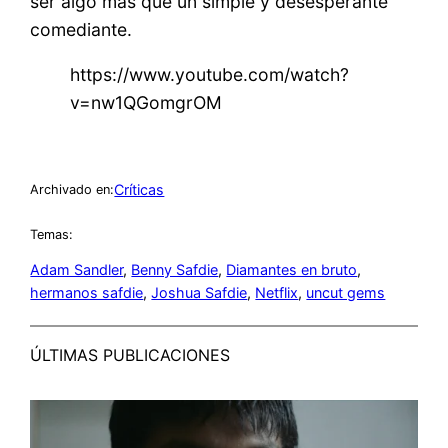
ser algo más que un simple y desesperante
comediante.
https://www.youtube.com/watch?
v=nw1QGomgrOM
Críticas
Archivado en:
Temas:
Adam Sandler
, 
Benny Safdie
, 
Diamantes en bruto
, 
hermanos safdie
, 
Joshua Safdie
, 
Netflix
, 
uncut gems
ÚLTIMAS PUBLICACIONES