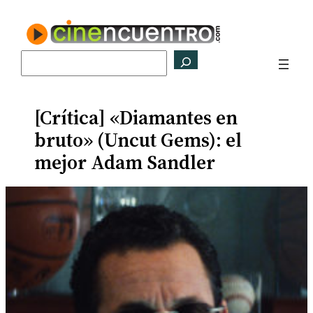
Saltar
al
contenido
Buscar
[Crítica] «Diamantes en
bruto» (Uncut Gems): el
mejor Adam Sandler