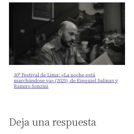
30° Festival de Lima: «La noche está
marchándose ya» (2025), de Ezequiel Salinas y
Ramiro Sonzini
Deja una respuesta