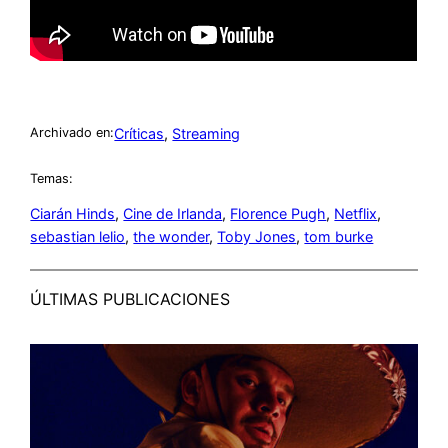
Críticas
, 
Streaming
Archivado en:
Temas:
Ciarán Hinds
, 
Cine de Irlanda
, 
Florence Pugh
, 
Netflix
, 
sebastian lelio
, 
the wonder
, 
Toby Jones
, 
tom burke
ÚLTIMAS PUBLICACIONES