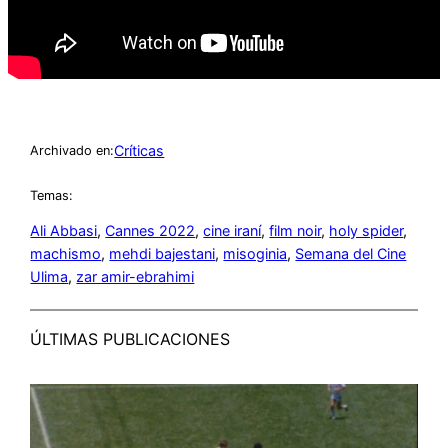
Críticas
Archivado en:
Temas:
Ali Abbasi
, 
Cannes 2022
, 
cine iraní
, 
film noir
, 
holy spider
, 
machismo
, 
mehdi bajestani
, 
misoginia
, 
Semana del Cine
Ulima
, 
zar amir-ebrahimi
ÚLTIMAS PUBLICACIONES