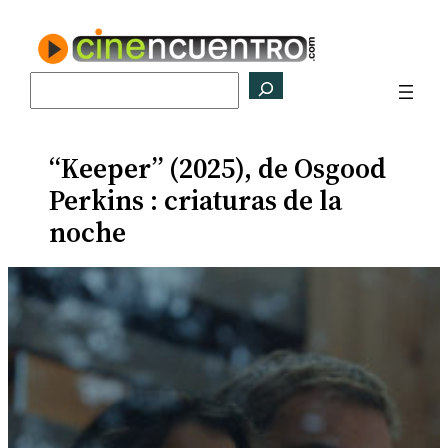
Saltar
al
contenido
Buscar
“Keeper” (2025), de Osgood
Perkins : criaturas de la
noche