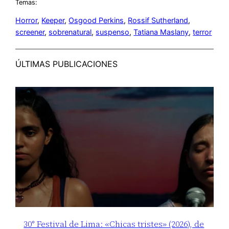
Temas:
Horror
, 
Keeper
, 
Osgood Perkins
, 
Rossif Sutherland
, 
screener
, 
sobrenatural
, 
suspenso
, 
Tatiana Maslany
, 
terror
ÚLTIMAS PUBLICACIONES
30° Festival de Lima: «Chicas tristes» (2026), de