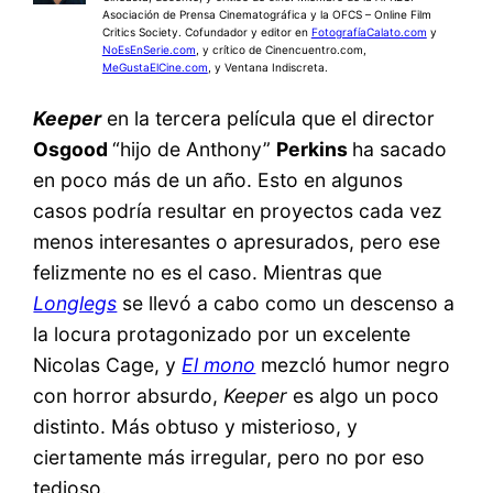
Asociación de Prensa Cinematográfica y la OFCS – Online Film
Critics Society. Cofundador y editor en
FotografíaCalato.com
y
NoEsEnSerie.com
, y crítico de Cinencuentro.com,
MeGustaElCine.com
, y Ventana Indiscreta.
Keeper
en la tercera película que el director
Osgood
“hijo de Anthony”
Perkins
ha sacado
en poco más de un año. Esto en algunos
casos podría resultar en proyectos cada vez
menos interesantes o apresurados, pero ese
felizmente no es el caso. Mientras que
Longlegs
se llevó a cabo como un descenso a
la locura protagonizado por un excelente
Nicolas Cage, y
El mono
mezcló humor negro
con horror absurdo,
Keeper
es algo un poco
distinto. Más obtuso y misterioso, y
ciertamente más irregular, pero no por eso
tedioso.