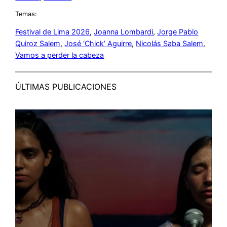
Temas:
Festival de Lima 2026
, 
Joanna Lombardi
, 
Jorge Pablo
Quiroz Salem
, 
José ‘Chick’ Aguirre
, 
Nicolás Saba Salem
, 
Vamos a perder la cabeza
ÚLTIMAS PUBLICACIONES