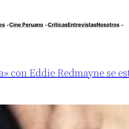
es
Cine Peruano
Críticas
Entrevistas
Nosotros
sa» con Eddie Redmayne se es