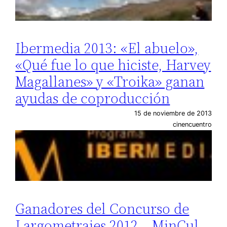
Ibermedia 2013: «El abuelo»,
«Qué fue lo que hiciste, Harvey
Magallanes» y «Troika» ganan
ayudas de coproducción
15 de noviembre de 2013
cinencuentro
Ganadores del Concurso de
Largometrajes 2012 – MinCul