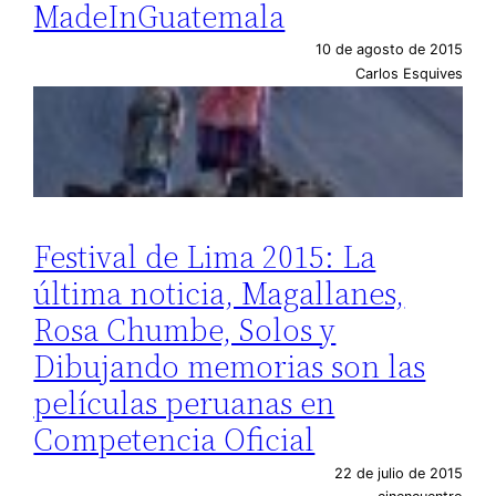
MadeInGuatemala
10 de agosto de 2015
Carlos Esquives
Festival de Lima 2015: La
última noticia, Magallanes,
Rosa Chumbe, Solos y
Dibujando memorias son las
películas peruanas en
Competencia Oficial
22 de julio de 2015