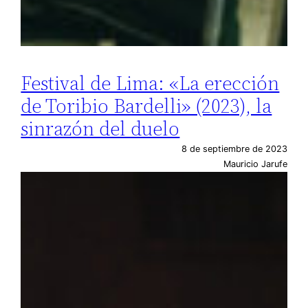
Festival de Lima: «La erección
de Toribio Bardelli» (2023), la
sinrazón del duelo
8 de septiembre de 2023
Mauricio Jarufe