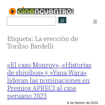
Saltar
al
contenido
Buscar
Etiqueta:
La erección de
Toribio Bardelli
«El caso Monroy», «Historias
de shipibos» y «Yana-Wara»
lideran las nominaciones en
Premios APRECI al cine
peruano 2023
8 de febrero de 2024