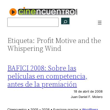
Saltar
al
contenido
Buscar
Etiqueta:
Profit Motive and the
Whispering Wind
BAFICI 2008: Sobre las
películas en competencia,
antes de la premiación
18 de abril de 2008
Juan Daniel F. Molero
Cinencuentro • 2005 – 2026 • Funciona gracias a
WordPress