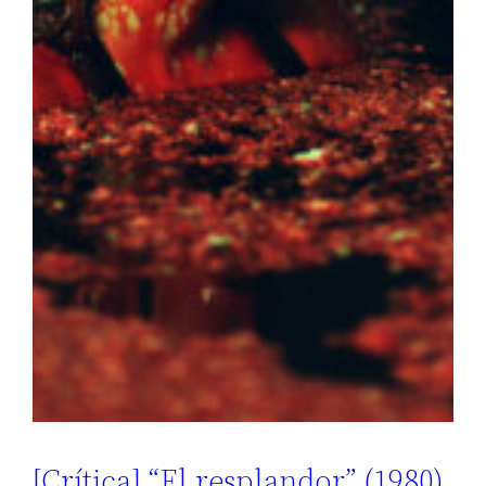
[Crítica] “El resplandor” (1980),