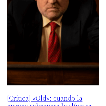
[Crítica] «Old»: cuando la