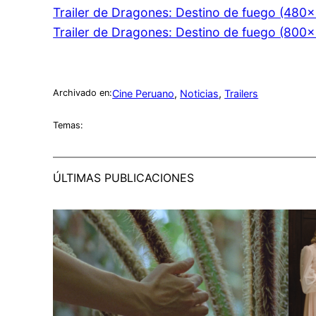
Trailer de Dragones: Destino de fuego (480
Trailer de Dragones: Destino de fuego (800
Cine Peruano
, 
Noticias
, 
Trailers
Archivado en:
Temas:
ÚLTIMAS PUBLICACIONES