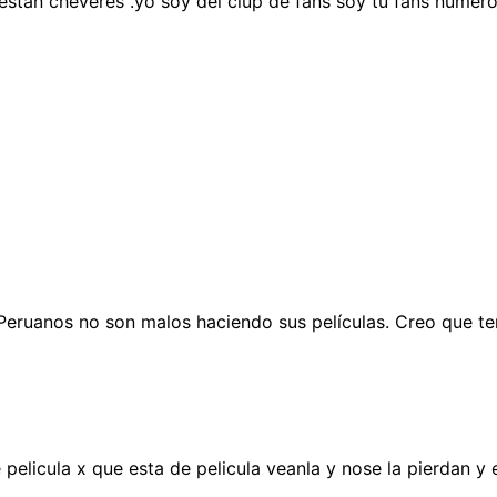
 estan cheveres .yo soy del clup de fans soy tu fans numero
 Peruanos no son malos haciendo sus películas. Creo que te
pelicula x que esta de pelicula veanla y nose la pierdan y