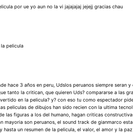
cula por ue yo aun no la vi jajajajaj jejejj gracias chau
a pelicula
de hace 3 años en peru, Udslos peruanos siempre seran y es
que tanto la critican, que quieren Uds? compararse a las g
invertido en la pelicula? y? con eso tu como espectador pi
mas peliculas de dibujos han sido recien con la ultima tecn
 las figuras a los del humano, hagan criticas constructivas,
n mayoria son peruanos, el sound track de gianmarco esta 
hasta un resumen de la pelicula, el valor, el amor y la paz s