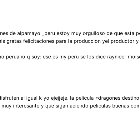
nes de alpamayo _peru estoy muy orgulloso de que esta pe
is gratas felicitaciones para la produccion yel productor y 
mo peruano q soy: ese es my peru se los dice raynieer mo
isfruten al igual k yo ejejjeje. la pelicula «dragones dest
es muy interesante y que sigan aciendo peliculas buenas c