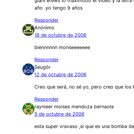
giani erews lo maximooo el video y la letra
año .yo tengo 9 años
Responder
Anónimo
18 de octubre de 2006
biennnnnn monseeeeeee
Responder
Seugór
12 de octubre de 2006
Creo que será, no sé yo, pero creo que los
Responder
raynieer moises mendoza bernaola
5 de octubre de 2006
esta super vravaso ,si que es una bomba de 