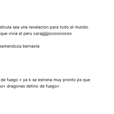
licula sea una revelacion para todo el mundo.
que vivia el peru carajjjjjjjooooooooo
isesmendoza bernaola
ino de fuego » ya k se estrena muy pronto ps que
omo» dragones detino de fuego»