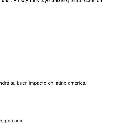
 uno . yo soy fans tuyo desde q tenia recien un
ndrá su buen impacto en latino américa.
 es peruana