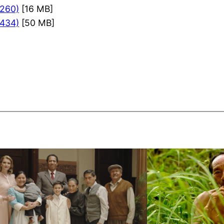
×260)
[16 MB]
×434)
[50 MB]