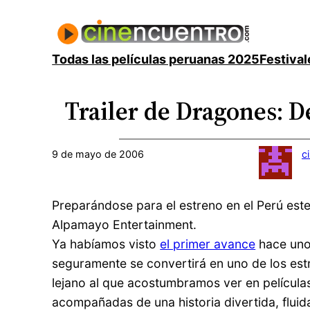
Saltar
al
contenido
Todas las películas peruanas 2025
Festival
Trailer de Dragones: D
9 de mayo de 2006
c
Preparándose para el estreno en el Perú este 2
Alpamayo Entertainment.
Ya habíamos visto
el primer avance
hace uno
seguramente se convertirá en uno de los estr
lejano al que acostumbramos ver en películ
acompañadas de una historia divertida, fluida