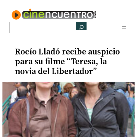
Saltar
al
contenido
Buscar
Rocío Lladó recibe auspicio
para su filme “Teresa, la
novia del Libertador”