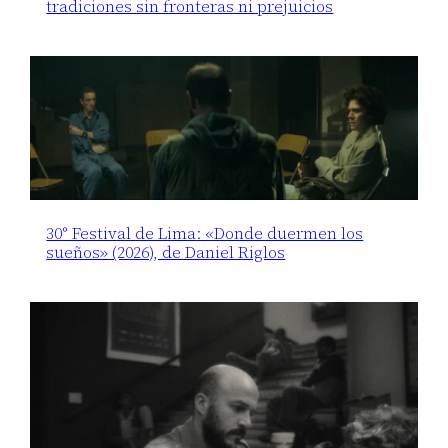
tradiciones sin fronteras ni prejuicios
30° Festival de Lima: «Donde duermen los
sueños» (2026), de Daniel Riglos