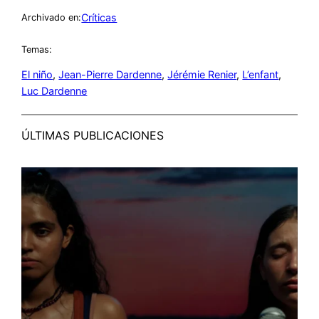
Críticas
Archivado en:
Temas:
El niño
, 
Jean-Pierre Dardenne
, 
Jérémie Renier
, 
L’enfant
, 
Luc Dardenne
ÚLTIMAS PUBLICACIONES