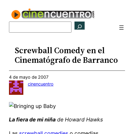
Saltar
al
contenido
Buscar
Screwball Comedy en el
Cinematógrafo de Barranco
4 de mayo de 2007
cinencuentro
La fiera de mi niña
de Howard Hawks
Las
screwball comedies
o comedias