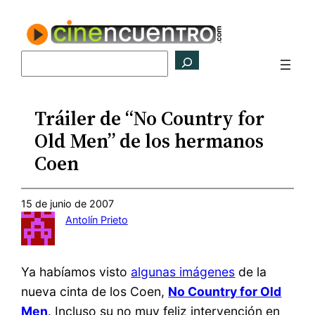
Saltar
al
contenido
Buscar
Tráiler de “No Country for
Old Men” de los hermanos
Coen
15 de junio de 2007
Antolín Prieto
Ya habíamos visto
algunas imágenes
de la
nueva cinta de los Coen,
No Country for Old
Men
. Incluso su no muy feliz intervención en