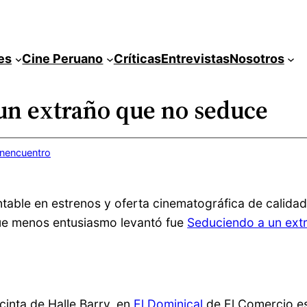
es
Cine Peruano
Críticas
Entrevistas
Nosotros
 un extraño que no seduce
inencuentro
le en estrenos y oferta cinematográfica de calidad, as
que menos entusiasmo levantó fue
Seduciendo a un ext
cinta de Halle Barry, en
El Dominical
de El Comercio es