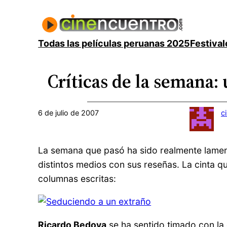
Saltar
al
contenido
Todas las películas peruanas 2025
Festival
Críticas de la semana:
6 de julio de 2007
c
La semana que pasó ha sido realmente lamentab
distintos medios con sus reseñas. La cinta 
columnas escritas:
Ricardo Bedoya
se ha sentido timado con la 