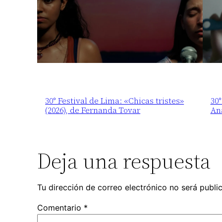
30° Festival de Lima: «Chicas tristes»
30°
(2026), de Fernanda Tovar
An
Deja una respuesta
Tu dirección de correo electrónico no será publi
Comentario
*