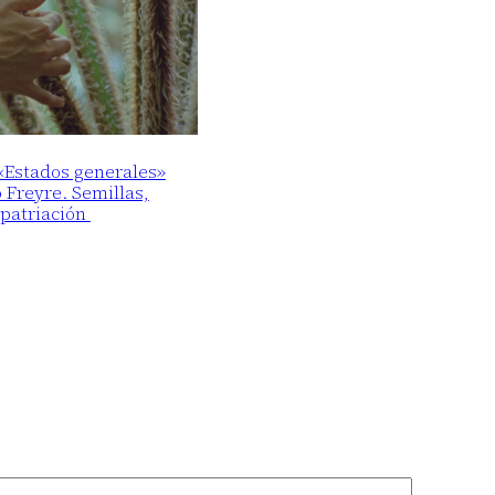
 «Estados generales»
o Freyre. Semillas,
epatriación