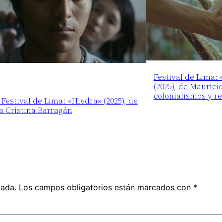
Festival de Lima:
(2025), de Maurici
colonialismos y r
 Festival de Lima: «Hiedra» (2025), de
a Cristina Barragán
cada.
Los campos obligatorios están marcados con
*