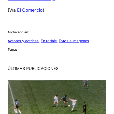
(Vía
El Comercio
)
Archivado en:
Actores y actrices
, 
En rodaje
, 
Fotos e imágenes
Temas:
ÚLTIMAS PUBLICACIONES