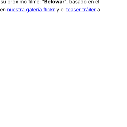
 su próximo filme:
“Belowar”
, basado en el
en
nuestra galería flickr
y el
teaser tráiler
a