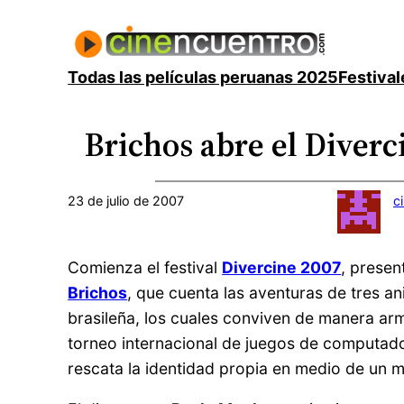
Saltar
al
contenido
Todas las películas peruanas 2025
Festival
Brichos abre el Diverc
23 de julio de 2007
c
Comienza el festival
Divercine 2007
, presen
Brichos
, que cuenta las aventuras de tres a
brasileña, los cuales conviven de manera arm
torneo internacional de juegos de computador
rescata la identidad propia en medio de un 