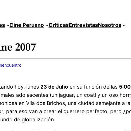
es
Cine Peruano
Críticas
Entrevistas
Nosotros
ine 2007
inencuentro
tando hoy, lunes
23 de Julio
en su función de las
5:00
nimales adolescentes (un jaguar, un coatí y un oso ho
oniosa en Vila dos Brichos, una ciudad semejante a la
, para eso van a crear el guerrero perfecto, pero ¿po
mundo de globalización.