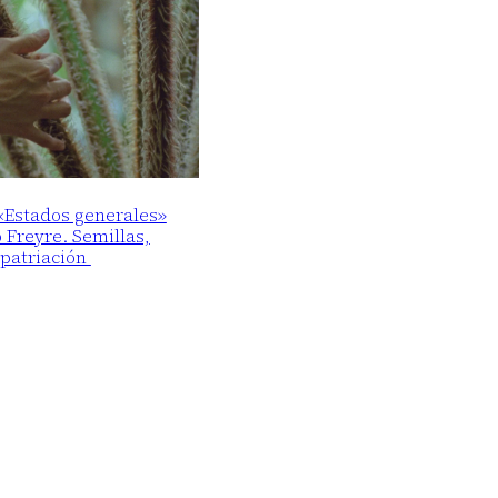
 «Estados generales»
o Freyre. Semillas,
epatriación