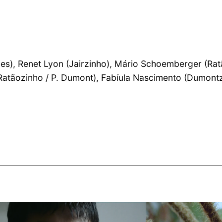
a
es), Renet Lyon (Jairzinho), Mário Schoemberger (Ratã
(Ratãozinho / P. Dumont), Fabíula Nascimento (Dumontz