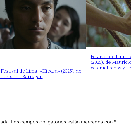
Festival de Lima:
(2025), de Maurici
colonialismos y r
 Festival de Lima: «Hiedra» (2025), de
a Cristina Barragán
cada.
Los campos obligatorios están marcados con
*