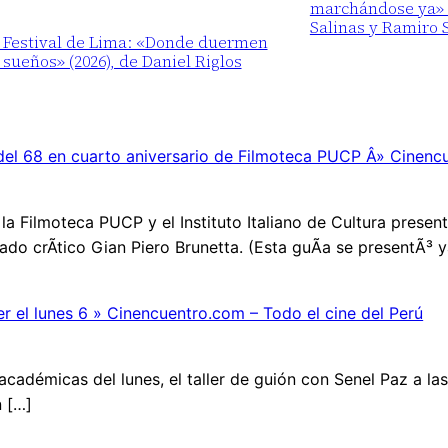
marchándose ya» (
Salinas y Ramiro 
° Festival de Lima: «Donde duermen
 sueños» (2026), de Daniel Riglos
yo del 68 en cuarto aniversario de Filmoteca PUCP Â» Cinen
 la Filmoteca PUCP y el Instituto Italiano de Cultura presenta
ado crÃ­tico Gian Piero Brunetta. (Esta guÃ­a se presentÃ³ y
r el lunes 6 » Cinencuentro.com – Todo el cine del Perú
cadémicas del lunes, el taller de guión con Senel Paz a la
n […]