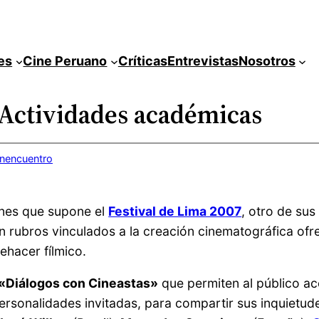
es
Cine Peruano
Críticas
Entrevistas
Nosotros
 Actividades académicas
inencuentro
ones que supone el
Festival de Lima 2007
, otro de su
 rubros vinculados a la creación cinematográfica ofrec
ehacer fílmico.
«Diálogos con Cineastas»
que permiten al público ace
rsonalidades invitadas, para compartir sus inquietude