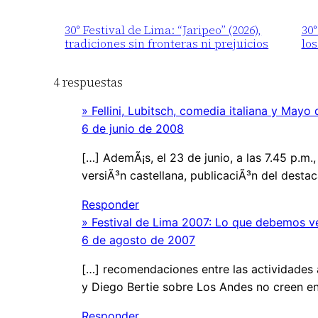
30° Festival de Lima: “Jaripeo” (2026),
30
tradiciones sin fronteras ni prejuicios
los
4 respuestas
» Fellini, Lubitsch, comedia italiana y Ma
6 de junio de 2008
[…] AdemÃ¡s, el 23 de junio, a las 7.45 p.m.,
versiÃ³n castellana, publicaciÃ³n del destac
Responder
» Festival de Lima 2007: Lo que debemos ve
6 de agosto de 2007
[…] recomendaciones entre las actividades a
y Diego Bertie sobre Los Andes no creen e
Responder