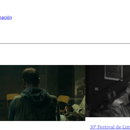
mación
30° Festival de Li