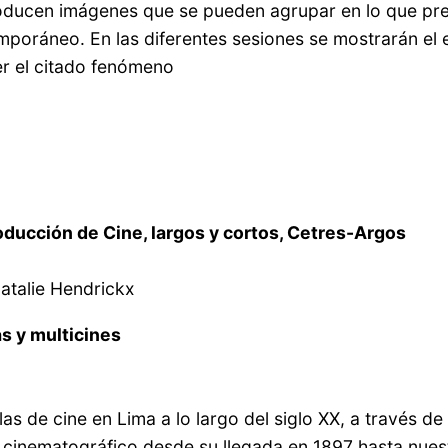
producen imágenes que se pueden agrupar en lo que pr
ráneo. En las diferentes sesiones se mostrarán el est
er el citado fenómeno
oducción de Cine, largos y cortos, Cetres-Argos
talie Hendrickx
as y multicines
las de cine en Lima a lo largo del siglo XX, a través de
 cinematográfico desde su llegada en 1897 hasta nuest