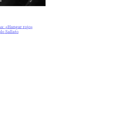
ma: «Hangar rojo»
blo Sallato