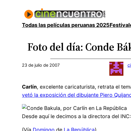
Saltar
al
contenido
Todas las películas peruanas 2025
Festival
Foto del día: Conde Bá
23 de julio de 2007
c
Carlín
, excelente caricaturista, retrata el t
vetó la exposición del dibujante Piero Quijan
Desde aquí le decimos a la directora del INC
(Vía
Domingo
de
La República
)