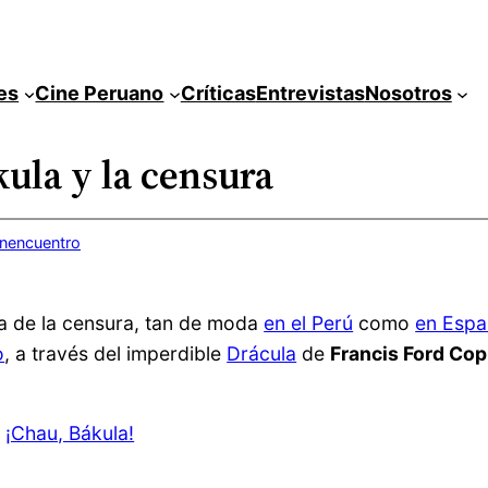
es
Cine Peruano
Críticas
Entrevistas
Nosotros
kula y la censura
inencuentro
ema de la censura, tan de moda
en el Perú
como
en Esp
o
, a través del imperdible
Drácula
de
Francis Ford Cop
:
¡Chau, Bákula!