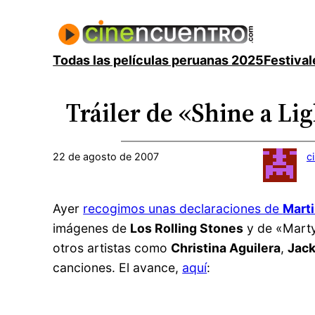
Saltar
al
contenido
Todas las películas peruanas 2025
Festival
Tráiler de «Shine a Li
22 de agosto de 2007
c
Ayer
recogimos unas declaraciones de
Mart
imágenes de
Los Rolling Stones
y de «Marty
otros artistas como
Christina Aguilera
,
Jack
canciones. El avance,
aquí
: