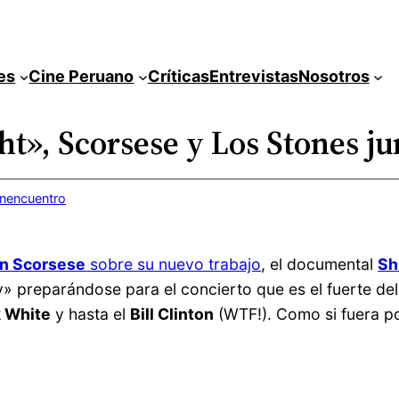
es
Cine Peruano
Críticas
Entrevistas
Nosotros
ght», Scorsese y Los Stones ju
inencuentro
in Scorsese
sobre su nuevo trabajo
, el documental
Sh
» preparándose para el concierto que es el fuerte de
 White
y hasta el
Bill Clinton
(WTF!). Como si fuera po