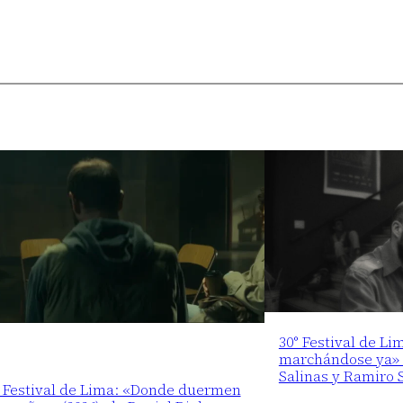
30° Festival de Li
marchándose ya» (
Salinas y Ramiro 
° Festival de Lima: «Donde duermen