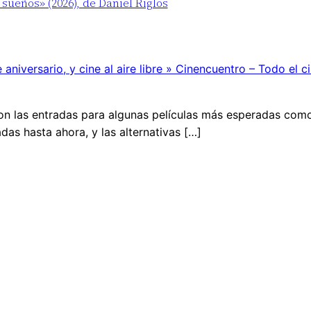
 sueños» (2026), de Daniel Riglos
aniversario, y cine al aire libre » Cinencuentro – Todo el c
on las entradas para algunas películas más esperadas como
das hasta ahora, y las alternativas […]