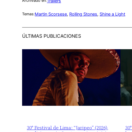
Trailers
Archivado en:
Martin Scorsese
, 
Rolling Stones
, 
Shine a Light
Temas:
ÚLTIMAS PUBLICACIONES
30° Festival de Lima: “Jaripeo” (2026),
30