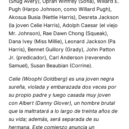
(Shug Avery), Oprah Winfrey (Sofia), Willard E.
Pugh (Harpo Johnson, como Willard Pugh),
Akosua Busia (Nettie Harris), Desreta Jackson
(la joven Celie Harris), Adolph Caesar (el viejo
Mr. Johnson), Rae Dawn Chong (Squeak),
Dana Ivey (Miss Millie), Leonard Jackson (Pa
Harris), Bennet Guillory (Grady), John Patton
Jr. (predicador), Carl Anderson (reverendo
Samuel), Susan Beaubian (Corrine).
Celie (Woophi Goldberg) es una joven negra
sureña, violada y embarazada dos veces por
su propio padre y luego casada muy joven
con Albert (Danny Glover), un hombre brutal
que la maltratará a lo largo de treinta años de
su vida; además, será separada de su
hermana. Este comienzo anuncia un