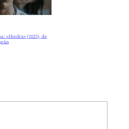
ma: «Hiedra» (2025), de
agán