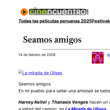
Saltar
al
contenido
Todas las películas peruanas 2025
Festival
Seamos amigos
14 de febrero de 2008
A
Seamos amigos.
En mi pueblo para sellar una amistad se beb
Harvey Keitel
y
Thanasis Vengos
hacen un s
a mitad del camino, en
La Mirada de Ulises
,