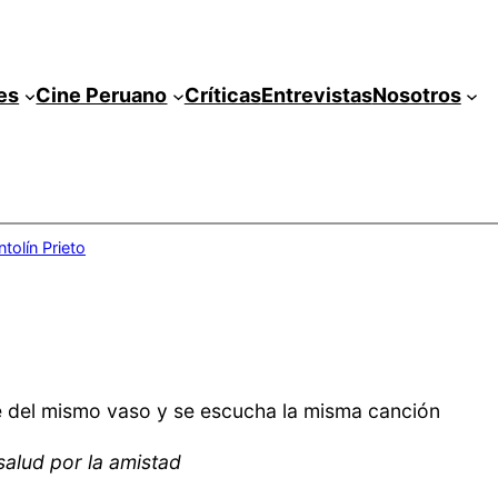
es
Cine Peruano
Críticas
Entrevistas
Nosotros
ntolín Prieto
e del mismo vaso y se escucha la misma canción
alud por la amistad