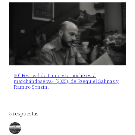
30° Festival de Lima: «La noche está
marchándose ya» (2025), de Ezequiel Salinas y
Ramiro Sonzini
5 respuestas