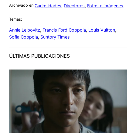
Curiosidades
, 
Directores
, 
Fotos e imágenes
Archivado en:
Temas:
Annie Leibovitz
, 
Francis Ford Coppola
, 
Louis Vuitton
, 
Sofia Coppola
, 
Suntory Times
ÚLTIMAS PUBLICACIONES