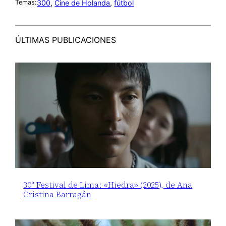
300
, 
Cine de Holanda
, 
fútbol
Temas:
ÚLTIMAS PUBLICACIONES
30° Festival de Lima: «Hiedra» (2025), de Ana
Cristina Barragán