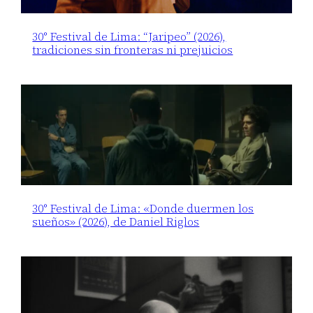
30° Festival de Lima: “Jaripeo” (2026),
tradiciones sin fronteras ni prejuicios
30° Festival de Lima: «Donde duermen los
sueños» (2026), de Daniel Riglos