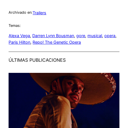
Trailers
Archivado en:
Temas:
Alexa Vega
, 
Darren Lynn Bousman
, 
gore
, 
musical
, 
opera
, 
Paris Hilton
, 
Repo! The Genetic Opera
ÚLTIMAS PUBLICACIONES