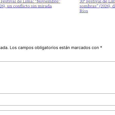
 Festival de Lima: “Noviembre”
30° Festival de Li
26), un conflicto sin mirada
sombras” (2026), 
Ríos
cada.
Los campos obligatorios están marcados con
*