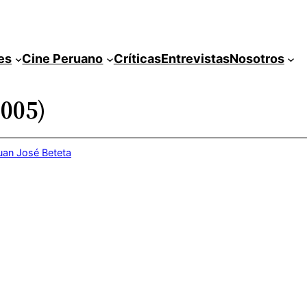
es
Cine Peruano
Críticas
Entrevistas
Nosotros
2005)
uan José Beteta