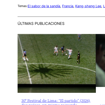
El sabor de la sandía
, 
Francia
, 
Kang-sheng Lee
, 
L
Temas:
ÚLTIMAS PUBLICACIONES
30° Festival de Lima: “El partido” (2026),
dos países, un mismo recuerdo