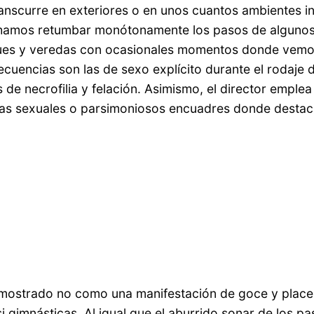
transcurre en exteriores o en unos cuantos ambientes i
uchamos retumbar monótonamente los pasos de algunos d
ues y veredas con ocasionales momentos donde vemos
ecuencias son las de sexo explícito durante el rodaje 
de necrofilia y felación. Asimismo, el director emple
das sexuales o parsimoniosos encuadres donde destac
 mostrado no como una manifestación de goce y placer,
 gimnásticas. Al igual que el aburrido sonar de los p