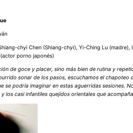
que
iwán
hiang-chyi Chen (Shiang-chyi), Yi-Ching Lu (madre), 
(actor porno japonés)
ón de goce y placer, sino más bien de rutina y repet
aburrido sonar de los pasos, escuchamos el chapoteo d
ue se podría imaginar en estas aguerridas sesiones. No
y los casi infantiles quejidos orientales que acompañan