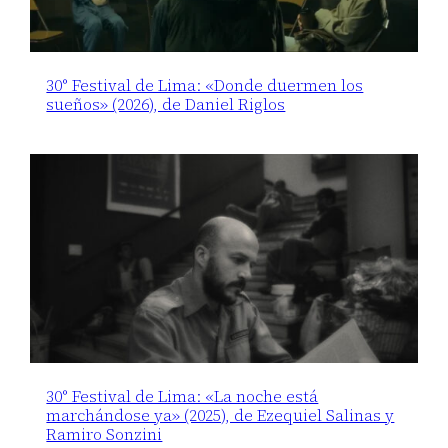
30° Festival de Lima: «Donde duermen los
sueños» (2026), de Daniel Riglos
30° Festival de Lima: «La noche está
marchándose ya» (2025), de Ezequiel Salinas y
Ramiro Sonzini