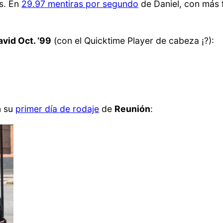
os. En
29.97 mentiras por segundo
de Daniel, con más 
avid Oct. ‘99
(con el Quicktime Player de cabeza ¡?):
n su
primer día de rodaje
de
Reunión
: