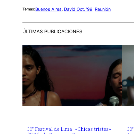
Buenos Aires
, 
David Oct. ’99
, 
Reunión
Temas:
ÚLTIMAS PUBLICACIONES
30° Festival de Lima: «Chicas tristes»
30°