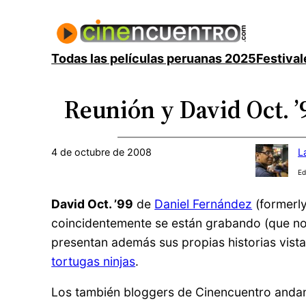
Saltar
al
contenido
Todas las películas peruanas 2025
Festival
Reunión y David Oct. ’
4 de octubre de 2008
L
Ed
David Oct. ’99
de
Daniel Fernández
(formerl
coincidentemente se están grabando (que no 
presentan además sus propias historias vista
tortugas ninjas
.
Los también bloggers de Cinencuentro andan 