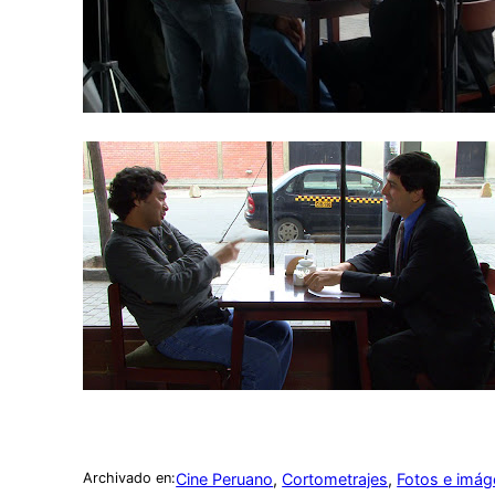
Cine Peruano
, 
Cortometrajes
, 
Fotos e imá
Archivado en: