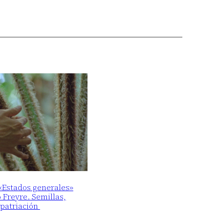
 «Estados generales»
o Freyre. Semillas,
epatriación